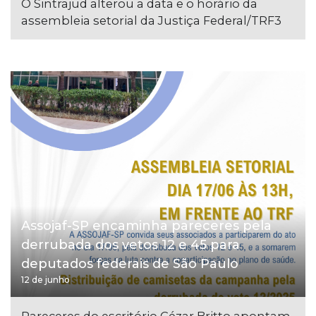
O Sintrajud alterou a data e o horário da
assembleia setorial da Justiça Federal/TRF3
Assojaf-SP encaminha pareceres pela
derrubada dos vetos 12 e 45 para
deputados federais de São Paulo
12 de junho
Pareceres do escritório Cézar Britto apontam