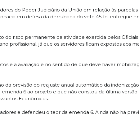
idores do Poder Judiciário da União em relação às parcelas
dvocacia em defesa da derrubada do veto 45 foi entregue e
do risco permanente da atividade exercida pelos Oficiais d
ano profissional, já que os servidores ficam expostos aos ma
etos e a avaliação é no sentido de que deve haver mobiliz
o da previsão do reajuste anual automático da indenização
menda 6 ao projeto e que não constou da última versão do
ssuntos Econômicos.
enadores e defendeu o teor da emenda 6. Ainda não há prev