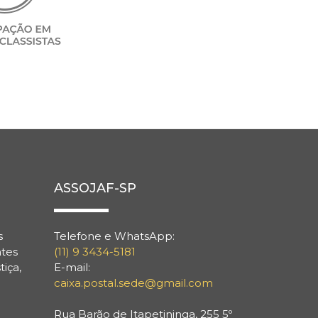
ASSOJAF-SP
s
Telefone e WhatsApp:
ntes
(11) 9 3434-5181
tiça,
E-mail:
caixa.postal.sede@gmail.com
Rua Barão de Itapetininga, 255 5º